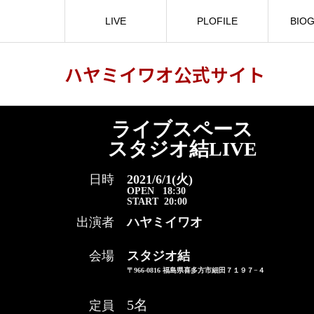
LIVE
PLOFILE
BIO
ハヤミイワオ公式サイト
ライブスペース
スタジオ結LIVE
日時
2
021/6/1(火)
OPEN
18:30
START 20:00
出演者
ハヤミイワオ
会場
スタジオ結
〒966-0816 福島県喜多方市細田７１９７−４
5名
定員