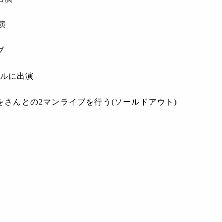
演
ブ
バルに出演
、落合みつをさんとの2マンライブを行う(ソールドアウト)