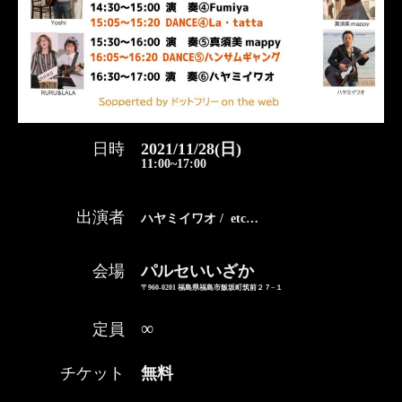
日時
2021/11/28(日)
11:00~17:00
出演者
ハヤミイワオ / etc…
会場
パルセいいざか
〒960-0201 福島県福島市飯坂町筑前２７−１
∞
定員
チケット
無料