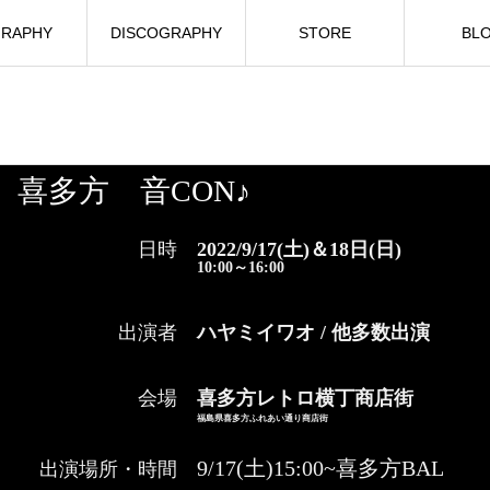
GRAPHY
DISCOGRAPHY
STORE
BL
喜多方 音CON♪
日時
2
022/9/17(土)＆18日(日)
10:00～16:00
出演者
ハヤミイワオ / 他多数出演
会場
喜多方レトロ横丁商店街
福島県喜多方ふれあい通り商店街
9/17(土)15:00~喜多方BAL
出演場所・時間