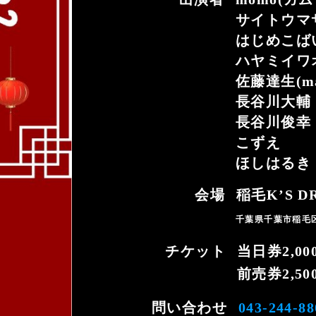
サイトウマサト
はじめこばいん
ハヤミイワ
佐藤達生(mad
長谷川大輔
長谷川俊幸
こずえ
ほしはるき
会場
稲毛K’S D
千葉県千葉市稲毛区稲毛
チケット
当日券2,00
前売券2,50
問い合わせ
043-244-88