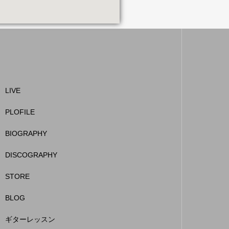
LIVE
PLOFILE
BIOGRAPHY
DISCOGRAPHY
STORE
BLOG
ギターレッスン