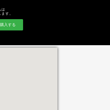
入は
します。
を購入する