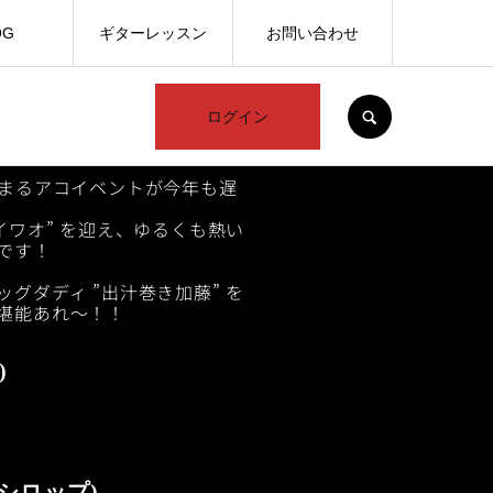
OG
ギターレッスン
お問い合わせ
SEARCH
ログイン
集まるアコイベントが今年も遅
イワオ” を迎え、ゆるくも熱い
です！
グダディ ”出汁巻き加藤” を
堪能あれ〜！！
)
ムシロップ)