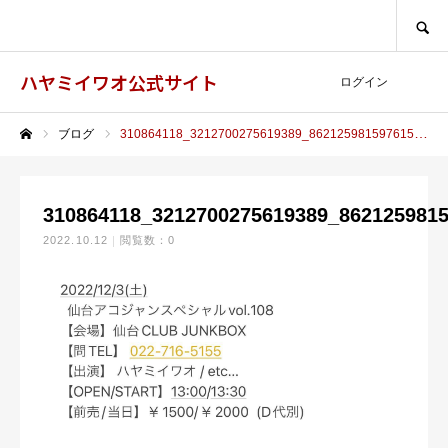
SEARCH
ハヤミイワオ公式サイト
ログイン
ブログ
310864118_3212700275619389_8621259815976151372_n
ホーム
310864118_3212700275619389_862125981
2022.10.12
閲覧数：0