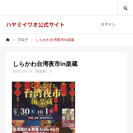
SEARCH
ハヤミイワオ公式サイト
ログイン
ブログ
しらかわ台湾夜市in楽蔵
ホーム
しらかわ台湾夜市in楽蔵
2023.09.14
閲覧数：0