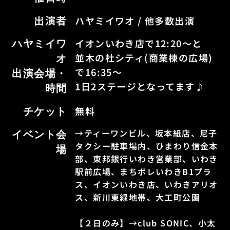
出演者
ハヤミイワオ / 他多数出演
イオンいわき店で12:20〜と
ハヤミイワ
並木の杜シティ(商業棟の広場)
オ
で16:35〜
出演会場・
1日2ステージとなってます♪
時間
無料
チケット
→ティーワンビル、坂本紙店、尼子
イベント会
タクシー駐車場内、ひまわり信金本
場
部、東邦銀行いわき営業部、いわき
駅前広場、まちポレいわきB1プラ
ス、イオンいわき店、いわきアリオ
ス、新川東緑地帯、大工町公園
【２日のみ】→club SONIC、小太