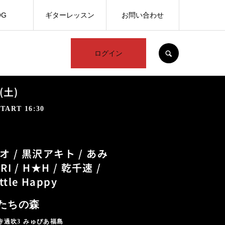
OG
ギターレッスン
お問い合わせ
SEARCH
ログイン
(土)
TART 16:30
 / 黒沢アキト / あみ
RI / H★H / 乾千速 /
ttle Happy
たちの森
寺過吹3 みゅぴあ福島