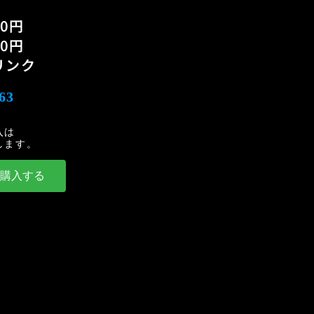
00円
00円
リンク
63
入は
します。
を購入する