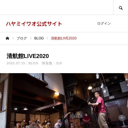
SEARCH
ハヤミイワオ公式サイト
ログイン
ブログ
BLOG
清航館LIVE2020
ホーム
清航館LIVE2020
2020.07.15
BLOG
閲覧数：319