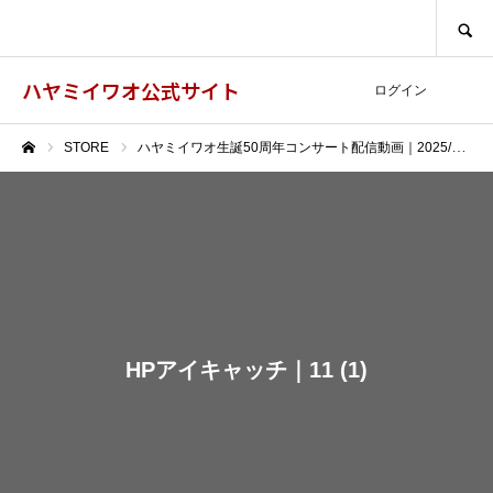
SEARCH
ハヤミイワオ公式サイト
ログイン
STORE
ハヤミイワオ生誕50周年コンサート配信動画｜2025/4/13(日)｜いわき芸術文化交流館Alios｜福島県いわき市
ホーム
HPアイキャッチ｜11 (1)